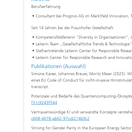
Berufserfahrung
Consultant bei Prognos AG im Marktfeld Innovation, 
Seit 14 Jahren bei der Fraunhofer Gesellschaft:
Kompetenzfeldleiterin "Diversity in Organisationen"
Leiterin Team „Gesellschaftliche Trends & Technologi
Stellvertretende Leiterin Center for Responsible Res
Leiterin Center for Responsible Research and Innova
Publikationen (Auswahl)
Simone Kaiser, Johannes Breuer, Moritz Maier (2025): Wi
eines EU Code of Conduct für nicht-invasive Hirnstimulatio
transcript.
Potenziale und Bedarfe des Quantencomputing-Ökosys
f31c9243f544
Vertrauenswürdige KI und verwandte Konzepte verste
c608-4078-a662-97cc6214b9c2
Striving for Gender Parity in the European Energy Secto