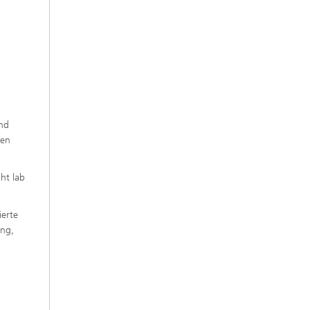
und
gen
ght lab
ierte
ung,