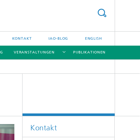
KONTAKT
IAO-BLOG
ENGLISH
NG
VERANSTALTUNGEN
PUBLIKATIONEN
[X]
[X]
[X]
g
Kontakt