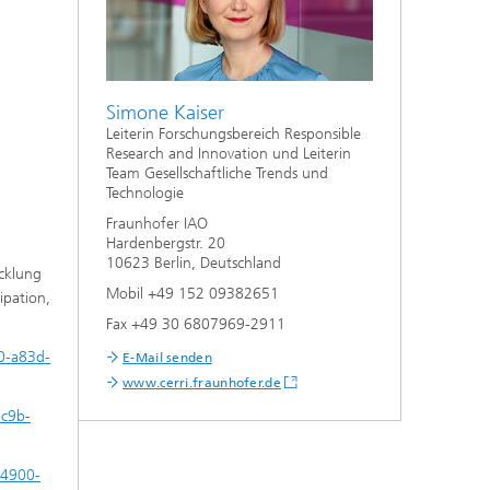
Simone Kaiser
Leiterin Forschungsbereich Responsible
Research and Innovation und Leiterin
Team Gesellschaftliche Trends und
Technologie
Fraunhofer IAO
Hardenbergstr. 20
10623 Berlin, Deutschland
icklung
Mobil +49 152 09382651
ipation,
Fax +49 30 6807969-2911
70-a83d-
E-Mail senden
www.cerri.fraunhofer.de
5c9b-
b-4900-