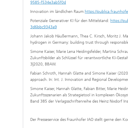
9585-f534e3ab5f0d
Innovation im ländlichen Raum:
https://publica.fraunho
Potenziale Generativer KI für den Mittelstand:
https://p
3d6bbc9343a9
Johann Jakob Häußermann, Thea C. Kirsch, Moritz J. Mai
hydrogen in Germany: building trust through responsible 
Simone Kaiser, Marie Lena Heidingsfelder, Martina Schrau
Zukunftsbilder als Schlüssel für verantwortliche KI-Gest
3|2020, BBAW.
Fabian Schroth, Hannah Glatte and Simone Kaiser (2020): I
approach. In: Int. J. Innovation and Regional Developme
Simone Kaiser, Hannah Glatte, Fabian Bitter, Marie Heidin
Zukunftsszenarien als Strategietool in komplexen Ökosys
Band 385 der Verlagsschriftenreihe des Heinz Nixdorf Ins
Der Presseservice des Fraunhofer IAO stellt gerne den 