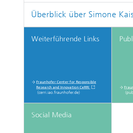
Überblick über Simone Kais
Weiterführende Links
Publ
Fraunhofer Center for Responsible
Research and Innovation CeRRI
Frau
(cerri.iao.fraunhofer.de)
(pub
Social Media