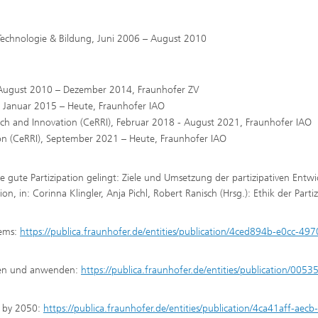
Technologie & Bildung, Juni 2006 – August 2010
, August 2010 – Dezember 2014, Fraunhofer ZV
e“ Januar 2015 – Heute, Fraunhofer IAO
earch and Innovation (CeRRI), Februar 2018 - August 2021, Fraunhofer IAO
tion (CeRRI), September 2021 – Heute, Fraunhofer IAO
e gute Partizipation gelingt: Ziele und Umsetzung der partizipativen Entw
n, in: Corinna Klingler, Anja Pichl, Robert Ranisch (Hrsg.): Ethik der Partiz
tems:
https://publica.fraunhofer.de/entities/publication/4ced894b-e0cc-49
hen und anwenden:
https://publica.fraunhofer.de/entities/publication/0053
r by 2050:
https://publica.fraunhofer.de/entities/publication/4ca41aff-aec