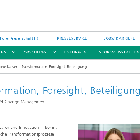
hofer Gesellschaft
PRESSESERVICE
JOBS/ KARRIERE
UNS
FORSCHUNG
LEISTUNGEN
LABORS/AUSSTATTU
one Kaiser – Transformation, Foresight, Beteiligung
rmation, Foresight, Beteiligun
n | AI-Change Management
earch and Innovation in Berlin.
sche Transformationsprozesse