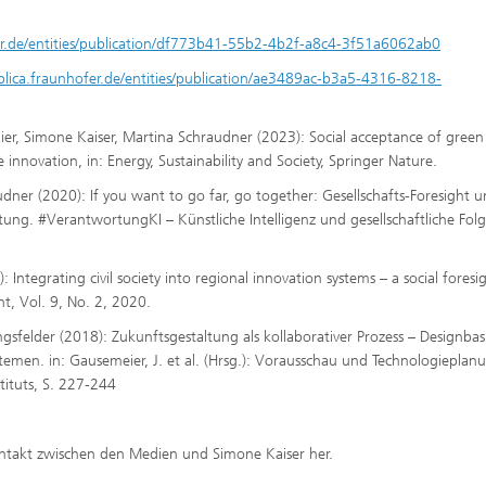
fer.de/entities/publication/df773b41-55b2-4b2f-a8c4-3f51a6062ab0
ublica.fraunhofer.de/entities/publication/ae3489ac-b3a5-4316-8218-
er, Simone Kaiser, Martina Schraudner (2023): Social acceptance of green
innovation, in: Energy, Sustainability and Society, Springer Nature.
dner (2020): If you want to go far, go together: Gesellschafts-Foresight 
altung. #VerantwortungKI – Künstliche Intelligenz und gesellschaftliche Fol
ntegrating civil society into regional innovation systems – a social foresi
nt, Vol. 9, No. 2, 2020.
gsfelder (2018): Zukunftsgestaltung als kollaborativer Prozess – Designbas
temen. in: Gausemeier, J. et al. (Hrsg.): Vorausschau und Technologieplan
tituts, S. 227-244
Kontakt zwischen den Medien und Simone Kaiser her.