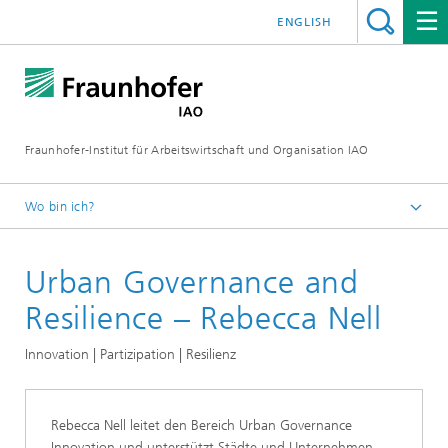
ENGLISH
Fraunhofer-Institut für Arbeitswirtschaft und Organisation IAO
Wo bin ich?
Startseite
Urban Governance and
Presseservice
Themen
Resilience – Rebecca Nell
Nachhaltigkeit und Resilienz
Innovation | Partizipation | Resilienz
Rebecca Nell leitet den Bereich Urban Governance
Innovation und unterstützt Städte und Unternehmen