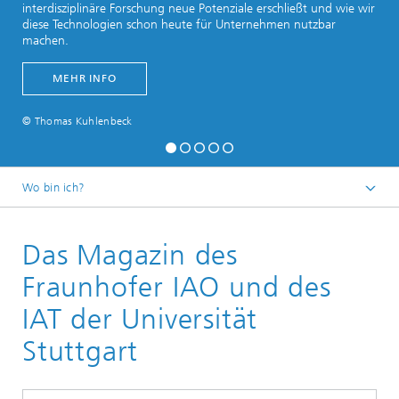
interdisziplinäre Forschung neue Potenziale erschließt und wie wir
diese Technologien schon heute für Unternehmen nutzbar
machen.
MEHR INFO
© Thomas Kuhlenbeck
Wo bin ich?
Startseite
Das Magazin des
Fraunhofer IAO und des
IAT der Universität
Stuttgart