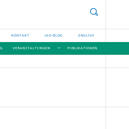
KONTAKT
IAO-BLOG
ENGLISH
NG
VERANSTALTUNGEN
PUBLIKATIONEN
[X]
[X]
[X]