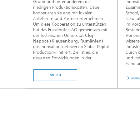
Grund sind unter anderem die
Innovat
niedrigen Produktionskosten. Dabei
Zusamme
kooperieren sie eng mit lokalen
School,
Zulieferern und Partnerunternehmen.
Fakultä
Um diese Kooperation zu unterstützen,
im Vord
hat das Fraunhofer IAO gemeinsam mit
Bestand
der Technischen Universität
Cluj-
Vorlesu
Napoca (Klausenburg, Rumänien)
wissens
das Innovationsnetzwerk »Global Digital
industr
Production« initiiert. Ziel ist es, die
Durch d
neuesten Entwicklungen in der...
und Ind
Handlu
MEHR
www.