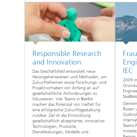
Responsible Research
Frau
and Innovation
Engi
IEC
Das Geschäftsfeld entwickelt neue
Herangehensweisen und Methoden, um
2009 in
Zukunftsthemen sowie Forschungs- und
Gründu
Projektvorhaben von Anfang an auf
Enginee
gesellschaftliche Anforderungen zu
Südtiro
fokussieren. Vier Teams in
Berlin
Gemeins
machen das Potenzial von Vielfalt für
Bozen 
eine erfolgreiche Zukunftsgestaltung
Südtiro
nutzbar. Ziel ist die Entwicklung
interna
gesellschaftlich akzeptierter, innovativer
Teams P
Technologien, Produkte,
mittels
Dienstleistungen, Modelle und...
Region