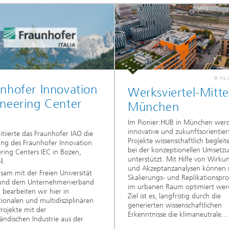
© Frau
nhofer Innovation
Werksviertel-Mitte
neering Center
München
Im Pionier:HUB in München wer
innovative und zukunftsorientier
itiierte das Fraunhofer IAO die
Projekte wissenschaftlich begleit
ng des Fraunhofer Innovation
bei der konzeptionellen Umsetz
ring Centers IEC in Bozen,
unterstützt. Mit Hilfe von Wirku
l
.
und Akzeptanzanalysen können 
am mit der Freien Universität
Skalierungs- und Replikationspro
und dem Unternehmerverband
im urbanen Raum optimiert wer
l bearbeiten wir hier in
Ziel ist es, langfristig durch die
tionalen und multidisziplinären
generierten wissenschaftlichen
rojekte mit der
Erkenntnisse die klimaneutrale...
tändischen Industrie aus der
.