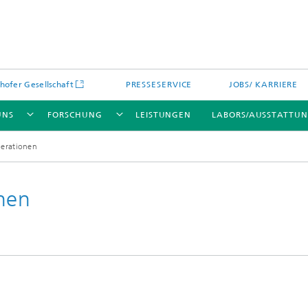
hofer Gesellschaft
PRESSESERVICE
JOBS/ KARRIERE
UNS
FORSCHUNG
LEISTUNGEN
LABORS/AUSSTATTU
perationen
nen