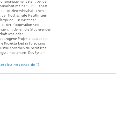
ionsmanagement steht bei der
narbeit mit der ESB Business
 der betriebswirtschaftlichen
t der
Hochschule Reutlingen
,
ergrund. Ein wichtiger
teil der Kooperation sind
ngen, in denen die Studierenden
chaftliche oder
iebezogene Projekte bearbeiten.
ie Projektarbeit in Forschung
ustrie erwerben sie berufliche
ngskompetenzen. Das System...
esb-business-school.de