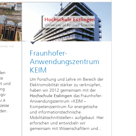
nhofer IAO
Fraunhofer-
Anwendungs­zentrum
KEIM
den
te
Um Forschung und Lehre im Bereich der
et und
Elektromobilität stärker zu verknüpfen,
ung
haben wir 2012 gemeinsam mit der
ngs-
Hochschule Esslingen
das Fraunhofer-
u.a.
Anwendungszentrum »KEIM –
zesse
Kompetenzzentrum für energetische
den.
und informationstechnische
Mobilitätsschnittstellen« aufgebaut. Hier
erforschen und entwickeln wir
gemeinsam mit Wissenschaftlern und...