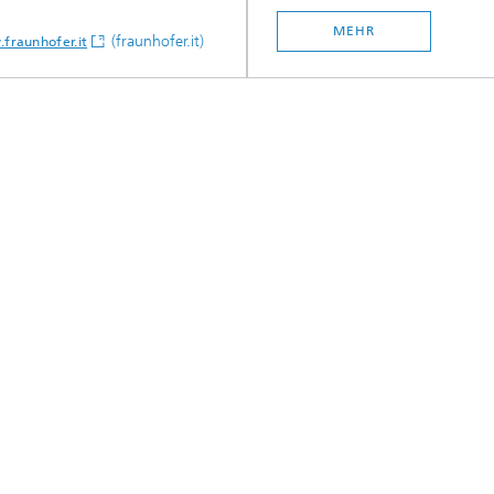
MEHR
(fraunhofer.it)
fraunhofer.it