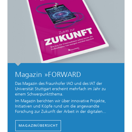
Magazin »FORWARD
Das Magazin des Fraunhofer IAO und des IAT der
Universität Stuttgart erscheint mehrfach im Jahr zu
einem Schwerpunktthema.
Im Magazin berichten wir über innovative Projekte,
Initiativen und Köpfe rund um die angewandte
Forschung zur Zukunft der Arbeit in der digitalen...
MAGAZINÜBERSICHT