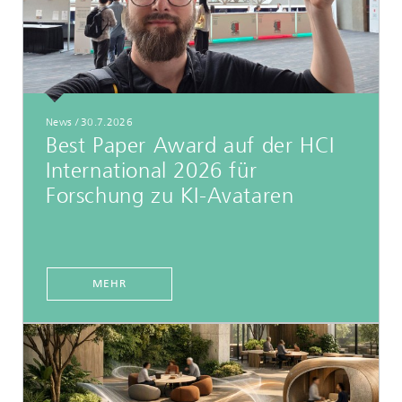
News
/
30.7.2026
Best Paper Award auf der HCI
International 2026 für
Forschung zu KI-Avataren
MEHR