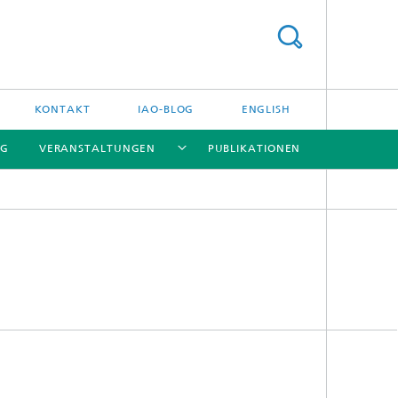
KONTAKT
IAO-BLOG
ENGLISH
NG
VERANSTALTUNGEN
PUBLIKATIONEN
[X]
[X]
[X]