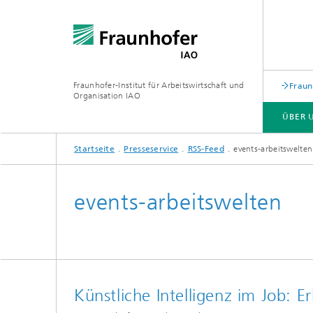
Fraunhofer-Institut für Arbeitswirtschaft und
Fraun
Organisation IAO
ÜBER 
Startseite
Presseservice
RSS-Feed
events-arbeitswelten
ÜBER UNS
FORSCHUNG
VERANSTALTUNGEN
events-arbeitswelten
Künstliche Intelligenz im Job: E