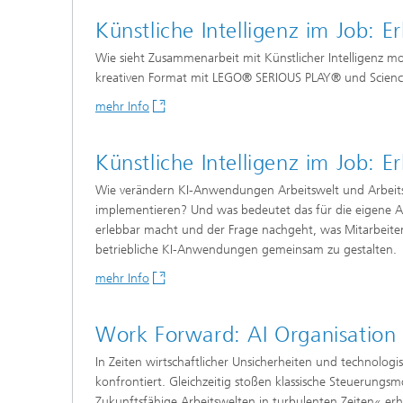
Künstliche Intelligenz im Job: E
Wie sieht Zusammenarbeit mit Künstlicher Intelligenz mo
kreativen Format mit LEGO® SERIOUS PLAY® und Science-F
mehr Info
Künstliche Intelligenz im Job: E
​​​Wie verändern KI-Anwendungen Arbeitswelt und Arb
implementieren? Und was bedeutet das für die eigene Arb
erlebbar macht und der Frage nachgeht, was Mitarbeit
betriebliche KI-Anwendungen gemeinsam zu gestalten.​​
mehr Info
Work Forward: AI Organisation
In Zeiten wirtschaftlicher Unsicherheiten und technol
konfrontiert. Gleichzeitig stoßen klassische Steuerungs
Zukunftsfähige Arbeitswelten in turbulenten Zeiten« erha