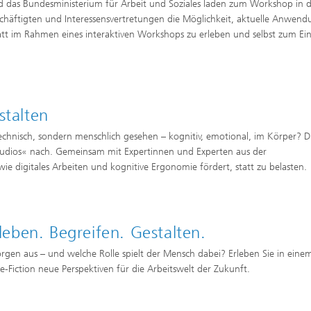
 und das Bundesministerium für Arbeit und Soziales laden zum Workshop in 
Beschäftigten und Interessensvertretungen die Möglichkeit, aktuelle Anwen
statt im Rahmen eines interaktiven Workshops zu erleben und selbst zum Ein
alten​​
t technisch, sondern menschlich gesehen – kognitiv, emotional, im Körper? D
tudios« nach. Gemeinsam mit Expertinnen und Experten aus der
 digitales Arbeiten und kognitive Ergonomie fördert, statt zu belasten.​​
rleben. Begreifen. Gestalten.
rgen aus – und welche Rolle spielt der Mensch dabei? Erleben Sie in eine
iction neue Perspektiven für die Arbeitswelt der Zukunft.