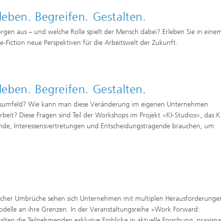
rleben. Begreifen. Gestalten.
rgen aus – und welche Rolle spielt der Mensch dabei? Erleben Sie in eine
iction neue Perspektiven für die Arbeitswelt der Zukunft.
rleben. Begreifen. Gestalten.
eitsumfeld? Wie kann man diese Veränderung im eigenen Unternehmen
eit? Diese Fragen sind Teil der Workshops im Projekt »KI-Studios«, das K
ende, Interessensvertretungen und Entscheidungstragende brauchen, um
ogischer Umbrüche sehen sich Unternehmen mit multiplen Herausforderunge
modelle an ihre Grenzen. In der Veranstaltungsreihe »Work Forward:
lten die Teilnehmenden exklusive Einblicke in aktuelle Forschung, praxisn