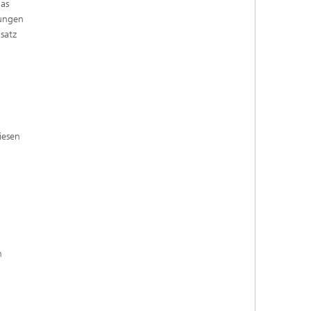
das
dungen
satz
iesen
m