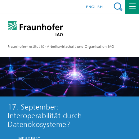
ENGLISH
Fraunhofer-Institut für Arbeitswirtschaft und Organisation IAO
17. September:
Interoperabilität durch
Datenökosysteme?​​
MEHR INFO