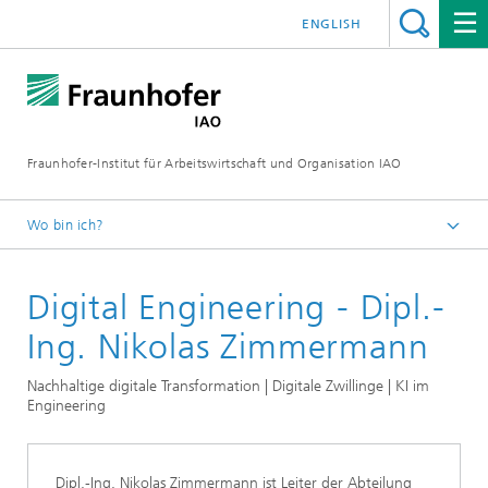
ENGLISH
Fraunhofer-Institut für Arbeitswirtschaft und Organisation IAO
Wo bin ich?
Startseite
Digital Engineering - Dipl.-
Presseservice
Themen
Ing. Nikolas Zimmermann
Produktion und Wertschöpfung
Nachhaltige digitale Transformation | Digitale Zwillinge | KI im
Engineering
Dipl.-Ing. Nikolas Zimmermann ist Leiter der Abteilung