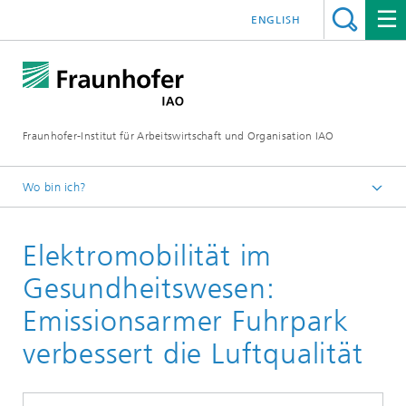
ENGLISH
Fraunhofer-Institut für Arbeitswirtschaft und Organisation IAO
Wo bin ich?
Startseite
Elektromobilität im
Forschung
Forschungsbereiche
Gesundheitswesen:
Smart Energy and Mobility Solutions
Emissionsarmer Fuhrpark
verbessert die Luftqualität