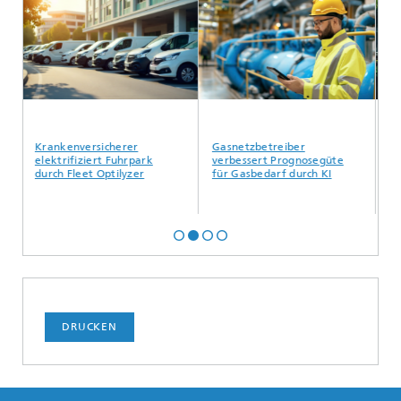
Krankenversicherer
Gasnetzbetreiber
Lo
elektrifiziert Fuhrpark
verbessert Prognosegüte
op
durch Fleet Optilyzer
für Gasbedarf durch KI
au
DRUCKEN