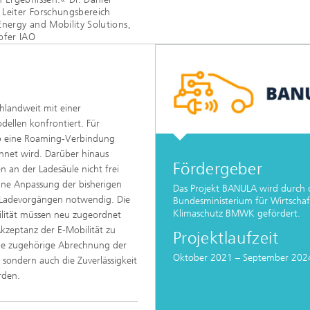
, Leiter Forschungsbereich
nergy and Mobility Solutions,
ofer IAO
hlandweit mit einer
dellen konfrontiert. Für
 ob eine Roaming-Verbindung
hnet wird. Darüber hinaus
Fördergeber
 an der Ladesäule nicht frei
eine Anpassung der bisherigen
Das Projekt BANULA wird durch 
n Ladevorgängen notwendig. Die
Bundesministerium für Wirtscha
Klimaschutz BMWK gefördert.
ilität müssen neu zugeordnet
kzeptanz der E-Mobilität zu
Projektlaufzeit
 die zugehörige Abrechnung der
Oktober 2021 – September 202
sondern auch die Zuverlässigkeit
rden.