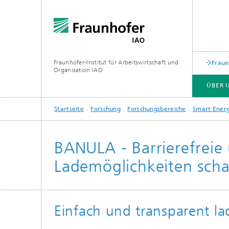
Fraunhofer-Institut für Arbeitswirtschaft und
Fraun
Organisation IAO
ÜBER 
Startseite
Forschung
Forschungsbereiche
Smart Energ
ÜBER UNS
FORSCHUNG
VERANSTALTUNGEN
BANULA - Barrierefreie
Lademöglichkeiten scha
Einfach und transparent la