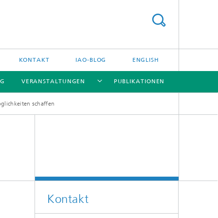
KONTAKT
IAO-BLOG
ENGLISH
NG
VERANSTALTUNGEN
PUBLIKATIONEN
glichkeiten schaffen
[X]
[X]
[X]
Kontakt