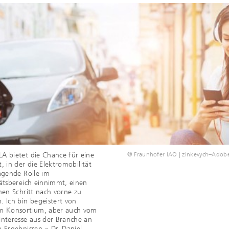
A bietet die Chance für eine
© Fraunhofer IAO | zinkevych–Adob
, in der die Elektromobilität
agende Rolle im
ätsbereich einnimmt, einen
hen Schritt nach vorne zu
 Ich bin begeistert von
m Konsortium, aber auch vom
Interesse aus der Branche an
 Ergebnissen.« Dr. Daniel