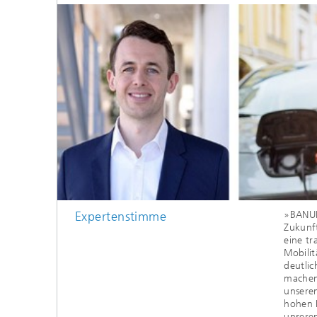
obeStock
Expertenstimme
»BANUL
Zukunft
eine tr
Mobilit
deutlic
machen.
unsere
hohen 
unseren