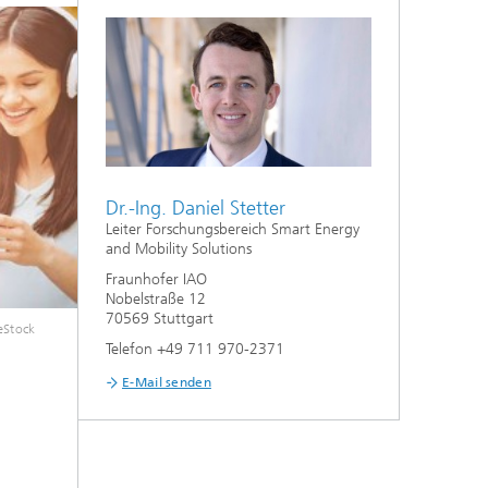
Dr.-Ing. Daniel Stetter
Leiter Forschungsbereich Smart Energy
and Mobility Solutions
Fraunhofer IAO
Nobelstraße 12
70569 Stuttgart
eStock
Expertenstimme
»BANULA 
Telefon +49 711 970-2371
Zukunft, 
eine tra
E-Mail senden
Mobilitä
deutlich
machen. 
unserem
hohen In
unseren 