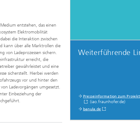
s Medium entstehen, das einen
kosystem Elektromobilität
 dabei die Interaktion zwischen
d kann über alle Marktrollen die
Weiterführende Li
ng von Ladeprozessen sichern.
infrastruktur erreicht, die
etreiber gewährleistet und eine
sse sicherstellt. Hierbei werden
trofahrzeugs vor und hinter den
gen von Ladevorgängen umgesetzt.
nter Einbeziehung der
Presseinformation zum Projekt
rchgeführt.
(iao.fraunhofer.de)
banula.de