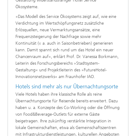
Gestaltung widerstandsfähiger Hotel Service
Ökosysteme.
»Das Modell des Service Ökosystems zeigt auf, wie eine
Verdichtung im Wertschöpfungsnetz zusätzliche
Erlösquellen, neue Vermarktungsansätze, eine
Frequenzsteigerung der Nachfrage sowie mehr
Kontinuität (v. a. auch in Saisonbetrieben) generieren
kann. Damit spannt sich rund um das Hotel ein neuer
Chancenraum auf«, erklärt Prof. Dr. Vanessa Borkmann,
Leiterin des Forschungsbereichs »Stadtsystem-
Gestaltung« und Projektleiterin des »FutureHotel-
Innovationsnetzwerks« am Fraunhofer IAO.
Hotels sind mehr als nur Übernachtungsorte
Viele Hotels haben ihre klassische Rolle als reine
Übernachtungsorte für Reisende bereits erweitert. Dazu
haben u. a. Konzepte des Co-Working oder die Öffnung
von Food&Beverage-Outlets für externe Gäste
beigetragen. Ihre zukünftig verstärkte Integration in
lokale Gemeinschaften, etwa als Gemeinschaftszentren
mit Infrastrukturdienstleistungen, kulturellen Angeboten