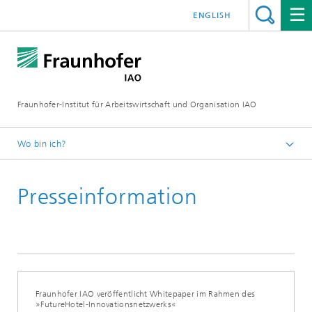
ENGLISH
Fraunhofer-Institut für Arbeitswirtschaft und Organisation IAO
Wo bin ich?
Startseite
Presseinformation
Presseservice
Aktuelles
Fraunhofer IAO veröffentlicht Whitepaper im Rahmen des
»FutureHotel-Innovationsnetzwerks«