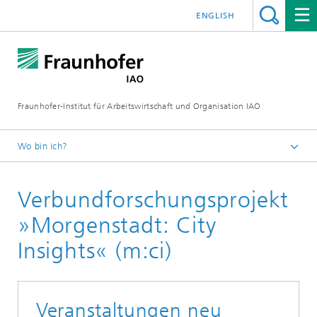
ENGLISH
Fraunhofer-Institut für Arbeitswirtschaft und Organisation IAO
Wo bin ich?
Startseite
Verbund­forschungs­projekt
Forschung
Forschungsbereiche
»Morgenstadt: City
Stadtsystem-Gestaltung
Insights« (m:ci)
Veranstaltungen neu