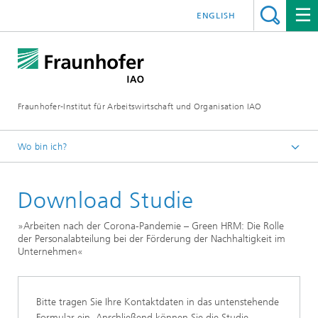
ENGLISH
Fraunhofer-Institut für Arbeitswirtschaft und Organisation IAO
Wo bin ich?
Startseite
Download Studie
Forschung
Forschungsbereiche
»Arbeiten nach der Corona-Pandemie – Green HRM: Die Rolle
der Personalabteilung bei der Förderung der Nachhaltigkeit im
Organisationsentwicklung und Arbeits­­gestaltung
Unternehmen«
Bitte tragen Sie Ihre Kontaktdaten in das untenstehende
Formular ein. Anschließend können Sie die Studie