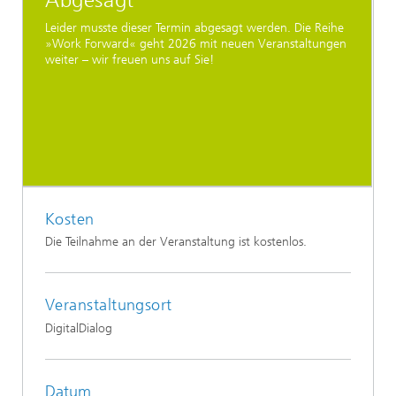
Abgesagt
Leider musste dieser Termin abgesagt werden. Die Reihe
»Work Forward« geht 2026 mit neuen Veranstaltungen
weiter – wir freuen uns auf Sie!
Kosten
Die Teilnahme an der Veranstaltung ist kostenlos.
Veranstaltungsort
DigitalDialog
Datum