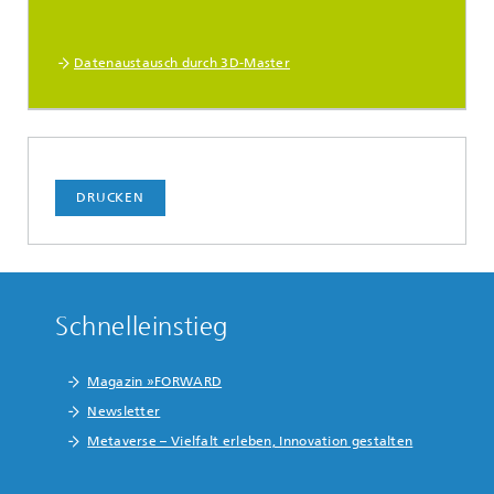
Datenaustausch durch 3D-Master
DRUCKEN
Schnelleinstieg
Magazin »FORWARD
Newsletter
Metaverse – Vielfalt erleben, Innovation gestalten