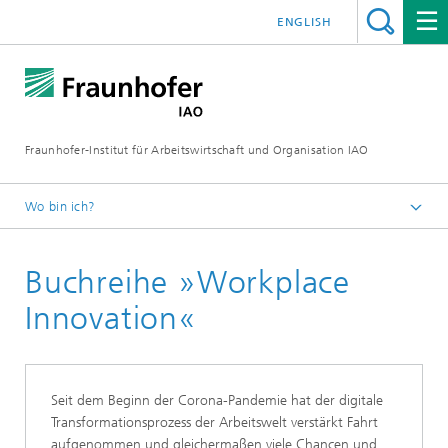
ENGLISH
Fraunhofer-Institut für Arbeitswirtschaft und Organisation IAO
Wo bin ich?
Startseite
Buchreihe »Workplace
Forschung
Forschungsbereiche
Innovation«
Organisationsentwicklung und Arbeits­­gestaltung
Seit dem Beginn der Corona-Pandemie hat der digitale
Transformationsprozess der Arbeitswelt verstärkt Fahrt
aufgenommen und gleichermaßen viele Chancen und