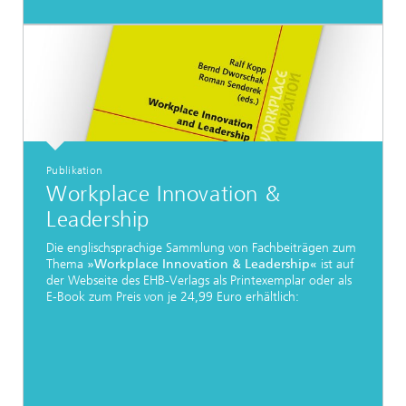
Publikation
Workplace Innovation &
Leadership
Die englischsprachige Sammlung von Fachbeiträgen zum
Thema
»Workplace Innovation & Leadership«
ist auf
der Webseite des EHB-Verlags als Printexemplar oder als
E-Book zum Preis von je 24,99 Euro erhältlich: