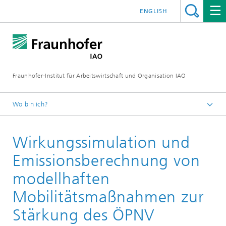
ENGLISH
Fraunhofer-Institut für Arbeitswirtschaft und Organisation IAO
Wo bin ich?
Startseite
Wirkungssimulation und
Forschung
Forschungsbereiche
Emissionsberechnung von
Mobilitäts- und Innovations­­systeme
modellhaften
Mobilitätsmaßnahmen zur
Stärkung des ÖPNV