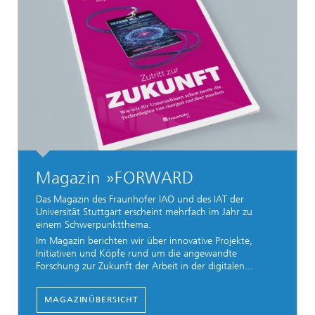
Magazin »FORWARD
Das Magazin des Fraunhofer IAO und des IAT der
Universität Stuttgart erscheint mehrfach im Jahr zu
einem Schwerpunktthema.
Im Magazin berichten wir über innovative Projekte,
Initiativen und Köpfe rund um die angewandte
Forschung zur Zukunft der Arbeit in der digitalen...
MAGAZINÜBERSICHT