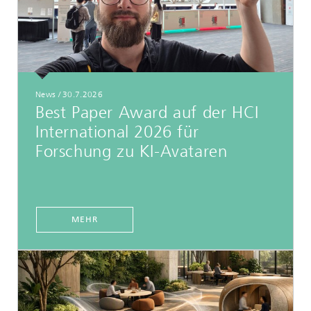
News
/
30.7.2026
Best Paper Award auf der HCI
International 2026 für
Forschung zu KI-Avataren
MEHR