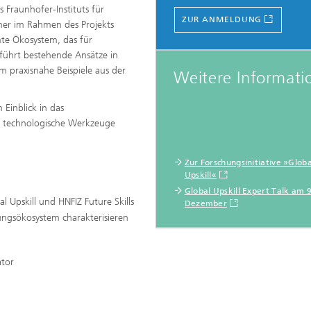
s Fraunhofer-Instituts für
ZUR ANMELDUNG
cher im Rahmen des Projekts
mte Ökosystem, das für
r führt bestehende Ansätze in
 praxisnahe Beispiele aus der
Weitere Informati
 Einblick in das
i technologische Werkzeuge
.
Zur Forschungsinitiative »Globa
Upskill«
Global Upskill Expert Talk am 9
l Upskill und HNFIZ Future Skills
Dezember
dungsökosystem charakterisieren
ator