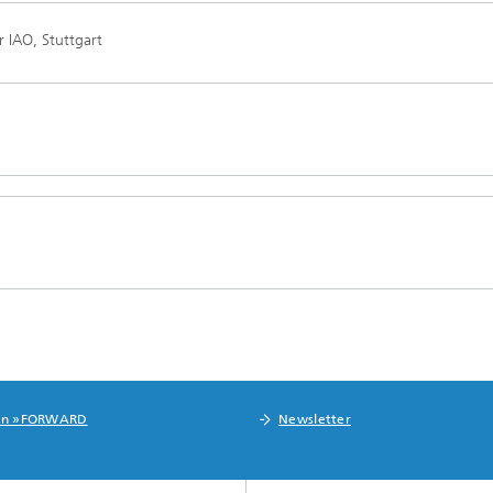
 IAO, Stuttgart
in »FORWARD
Newsletter