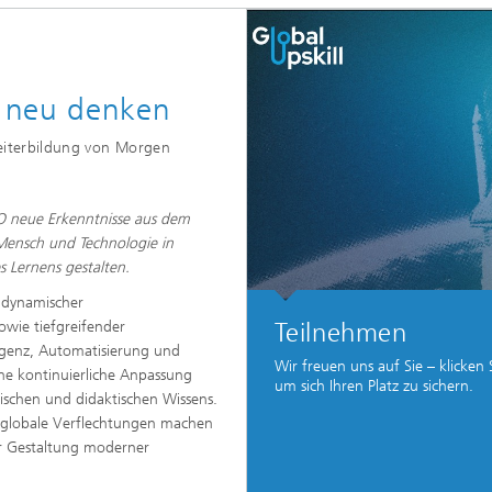
neu denken​​
iterbildung von Morgen​​
IAO neue Erkenntnisse aus dem
Mensch und Technologie in
ernens gestalten.​​
d dynamischer
Teilnehmen
owie tiefgreifender
ligenz, Automatisierung und
Wir freuen uns auf Sie – klicken S
ine kontinuierliche Anpassung
um sich Ihren Platz zu sichern.
schen und didaktischen Wissens.
 globale Verflechtungen machen
er Gestaltung moderner