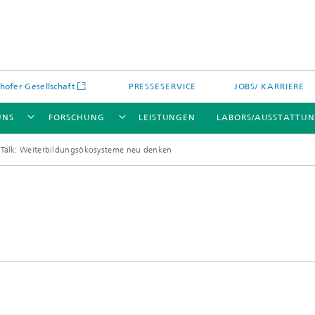
hofer Gesellschaft
PRESSESERVICE
JOBS/ KARRIERE
UNS
FORSCHUNG
LEISTUNGEN
LABORS/AUSSTATTU
t Talk: Weiterbildungsökosysteme neu denken​​