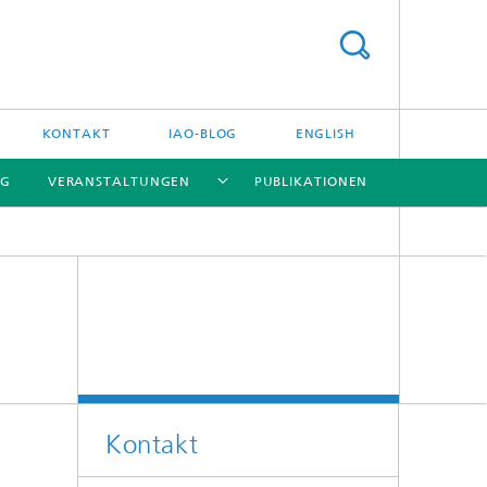
KONTAKT
IAO-BLOG
ENGLISH
NG
VERANSTALTUNGEN
PUBLIKATIONEN
[X]
[X]
[X]
Kontakt