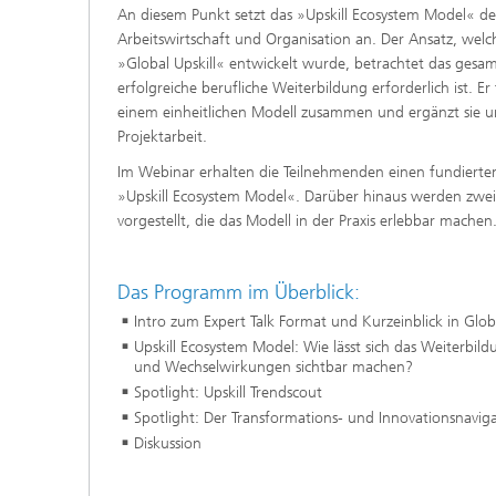
​​An diesem Punkt setzt das »Upskill Ecosystem Model« de
Arbeitswirtschaft und Organisation an. Der Ansatz, wel
»Global Upskill« entwickelt wurde, betrachtet das gesa
erfolgreiche berufliche Weiterbildung erforderlich ist. E
einem einheitlichen Modell zusammen und ergänzt sie um
Projektarbeit.
​Im Webinar erhalten die Teilnehmenden einen fundierten
»Upskill Ecosystem Model«. Darüber hinaus werden zwe
vorgestellt, die das Modell in der Praxis erlebbar machen
​Das Programm im Überblick:
​Intro zum Expert Talk Format und Kurzeinblick in Globa
​Upskill Ecosystem Model: Wie lässt sich das Weiterbil
und Wechselwirkungen sichtbar machen?
​Spotlight: Upskill Trendscout
​Spotlight: Der Transformations- und Innovationsnavig
​Diskussion