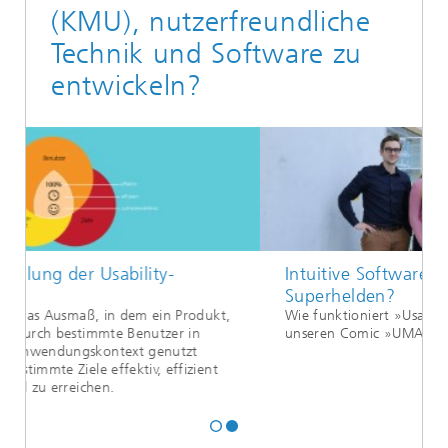
(KMU), nutzerfreundliche
Technik und Software zu
entwickeln?
Intuitive Software: Ein Fall für
Superhelden?
Produkt,
Wie funktioniert »Usability Inside«? Lesen Sie dazu
r in
unseren Comic »UMAN«
http://s.fhg.de/umanstory
tzt
fizient