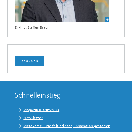
Dr.-Ing. Steffen Braun
DRUCKEN
Schnelleinstieg
Magazin »FORWARD
Newsletter
Metaverse – Vielfalt erleben, Innovation gestalten