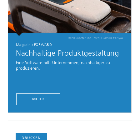
© Fraunhofer IAO, Foto: Ludmilla Parsyak
Magazin »FORWARD
Nachhaltige Produktgestaltung
Eine Software hilft Unternehmen, nachhaltiger zu
produzieren.
MEHR
DRUCKEN