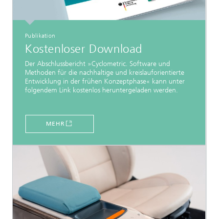
Publikation
Kostenloser Download
Der Abschlussbericht »Cyclometric. Software und
Methoden für die nachhaltige und kreislauforientierte
Entwicklung in der frühen Konzeptphase« kann unter
folgendem Link kostenlos heruntergeladen werden.
MEHR