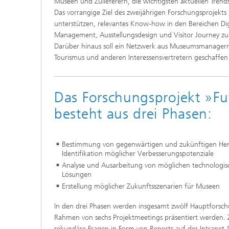
Museen und Zulieferern, die wichtigsten aktuellen Trends
Das vorrangige Ziel des zweijährigen Forschungsprojekts 
unterstützen, relevantes Know-how in den Bereichen Dig
Management, Ausstellungsdesign und Visitor Journey z
Darüber hinaus soll ein Netzwerk aus Museumsmanagern
Tourismus und anderen Interessensvertretern gesc
Das Forschungsprojekt »F
besteht aus drei Phasen:
Bestimmung von gegenwärtigen und zukünftigen Her
Identifikation möglicher Verbesserungspotenziale
Analyse und Ausarbeitung von möglichen technologis
Lösungen
Erstellung möglicher Zukunftsszenarien für Museen
In den drei Phasen werden insgesamt zwölf Hauptforsch
Rahmen von sechs Projektmeetings präsentiert werden. 
sekundäre Fragen in Form von Reports auf der Intranet-S