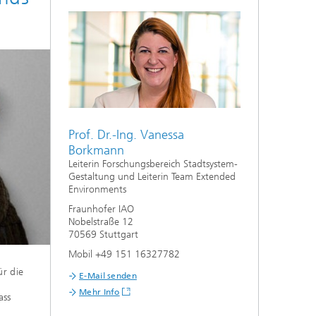
Prof. Dr.-Ing. Vanessa
Borkmann
Leiterin Forschungsbereich Stadtsystem-
Gestaltung und Leiterin Team Extended
Environments
Fraunhofer IAO
Nobelstraße 12
70569 Stuttgart
Mobil +49 151 16327782
Expertenstimme:
»Ziel der
ür die
Forschun
E-Mail senden
beteilig
Mehr Info
ass
wesentli
einige M