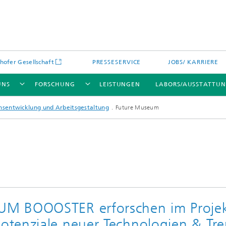
hofer Gesellschaft
PRESSESERVICE
JOBS/ KARRIERE
UNS
FORSCHUNG
LEISTUNGEN
LABORS/AUSSTATTU
nsentwicklung und Arbeits­­gestaltung
Future Museum
UM BOOOSTER erforschen im Proje
tenziale neuer Technologien & Tr