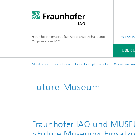
Fraunhofer-Institut für Arbeitswirtschaft und
Fraun
Organisation IAO
ÜBER 
Startseite
Forschung
Forschungsbereiche
Organisatio
ÜBER UNS
FORSCHUNG
VERANSTALTUNGEN
Future Museum
Fraunhofer IAO und MUSE
»Future Museum« Einsatzpo