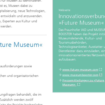
 für Museen zu identifizieren.
ist es, Museen dabei zu
Webseite
italisierung, neue Technologien,
Innovationsverbun
u entwickeln und anzuwenden.
, Experten aus Kultur und
»Future Museum«
haffen werden.
Das Fraunhofer IAO und MUSE
BOOSTER haben das Projekt initi
Museumsleitende, Kultur- und
Tourismusbehörden,
uture Museum«
Technologieanbieter, Ausstatter 
Dienstleister dazu einzuladen, ei
innovationsorientiertes Netzwerk
aufzubauen.
ausforderungen sowie
www.future-museum.com
www.museumbooster.com
chen und organisatorischen
Pressemitteilungen zu »Future
Museum«
ungsfragen behandelt, die im
Zusätzlich werden zwölf
eite des Projekts hochgeladen.