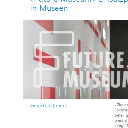
in Museen.
Expertenstimme:
»Ziel d
für die
Forschu
beteili
dass
wesentl
einige 