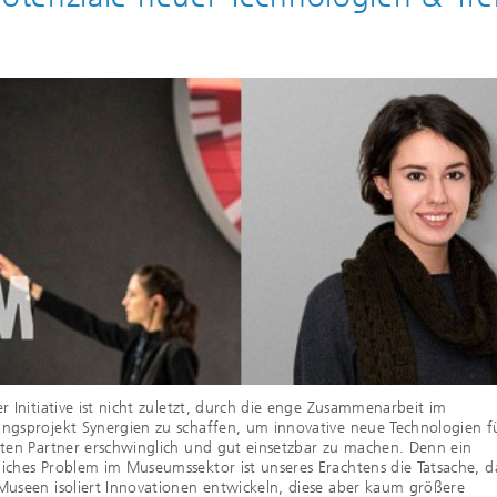
er Initiative ist nicht zuletzt, durch die enge Zusammenarbeit im
ngsprojekt Synergien zu schaffen, um innovative neue Technologien f
gten Partner erschwinglich und gut einsetzbar zu machen. Denn ein
iches Problem im Museumssektor ist unseres Erachtens die Tatsache, d
Museen isoliert Innovationen entwickeln, diese aber kaum größere