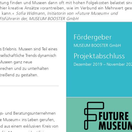
itung finden und Museen dann oft mit hohen Folgekosten belastet sin
hier kreative Ansätze vorantreiben, wie im Verbund ein Mehrwert ges
 kann.«
Sofia Widmann, Initiatorin von »Future Museum« und
ftsführerin der, MUSEUM BOOSTER GmbH
Fördergeber
MUSEUM BOOSTER GmbH
Erlebnis. Museen sind Teil eines
Projektabschluss
ellschaftliche Trends dynamisch
 Museen ganz neue
Dezember 2019 – November 20
prechen und zu unterhalten
 mitreißend zu gestalten.
ngs- und Beratungsunternehmen
e Museum« ins Leben gerufen,
 aus einem exklusiven Kreis von