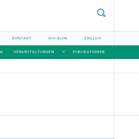
KONTAKT
IAO-BLOG
ENGLISH
NG
VERANSTALTUNGEN
PUBLIKATIONEN
[X]
[X]
[X]