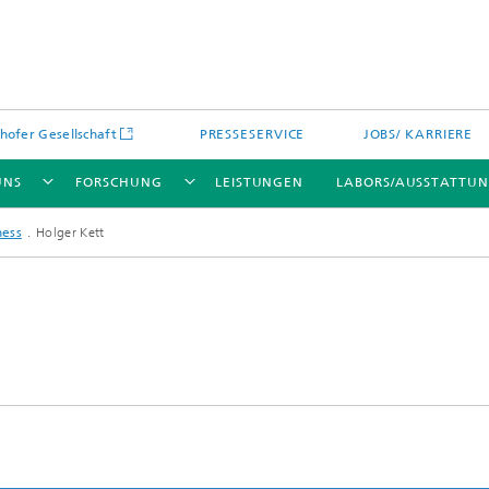
hofer Gesellschaft
PRESSESERVICE
JOBS/ KARRIERE
UNS
FORSCHUNG
LEISTUNGEN
LABORS/AUSSTATTU
ness
Holger Kett