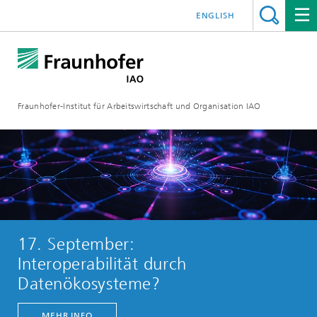
ENGLISH
Fraunhofer-Institut für Arbeitswirtschaft und Organisation IAO
17. September:
Interoperabilität durch
Datenökosysteme?​​
MEHR INFO