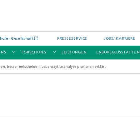
hofer Gesellschaft
PRESSESERVICE
JOBS/ KARRIERE
UNS
FORSCHUNG
LEISTUNGEN
LABORS/AUSSTATTU
ren, besser entscheiden: Lebenszyklusanalyse praxisnah erklärt​