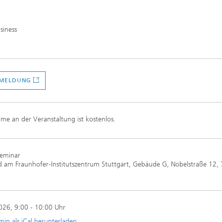
siness
NMELDUNG
hme an der Veranstaltung ist kostenlos.
Seminar
d am Fraunhofer-Institutszentrum Stuttgart, Gebäude G, Nobelstraße 12,
2026
, 9:00 - 10:00 Uhr
min als iCal herunterladen