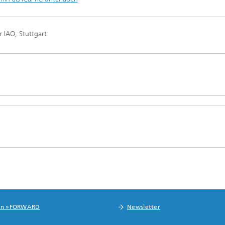
 IAO, Stuttgart
in »FORWARD
Newsletter