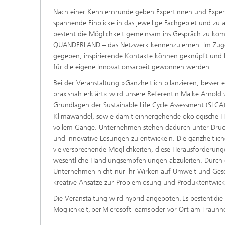
​Nach einer Kennlernrunde geben Expertinnen und Exper
spannende Einblicke in das jeweilige Fachgebiet und zu
besteht die Möglichkeit gemeinsam ins Gespräch zu kom
QUANDERLAND – das Netzwerk kennenzulernen. Im Zuge
gegeben, inspirierende Kontakte können geknüpft und
für die eigene Innovationsarbeit gewonnen werden.
​Bei der Veranstaltung »Ganzheitlich bilanzieren, besser 
praxisnah erklärt« wird unsere Referentin Maike Arnold
Grundlagen der Sustainable Life Cycle Assessment (SLCA)
Klimawandel, sowie damit einhergehende ökologische H
vollem Gange. Unternehmen stehen dadurch unter Druck
und innovative Lösungen zu entwickeln. Die ganzheitliche
vielversprechende Möglichkeiten, diese Herausforderung
wesentliche Handlungsempfehlungen abzuleiten. Durch
Unternehmen nicht nur ihr Wirken auf Umwelt und Gese
kreative Ansätze zur Problemlösung und Produktentwickl
​​Die Veranstaltung wird hybrid angeboten. Es besteht die
Möglichkeit, per Microsoft Teams oder vor Ort am Fraunhofe