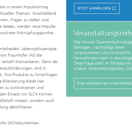
ten in einem Impulsvortrag
JETZT ANMELDEN
 aktuellen Themen. Anschließend
men, Fragen zu stellen und
 dessen, werden neue Impulse
Veranstaltungsrei
 konkrete Anknüpfungspunkte
Wie können Quantentechnologi
beitragen, nachhaltige Ideen
entscheiden: Lebenszyklusanalyse
voranzutreiben und ökologische
 vom Fraunhofer IAO die
Herausforderungen zu bewältig
 vertieft thematisieren. Denn der
Diese Frage steht im Mittelpunkt
erausforderungen, sind in
unserer Veranstaltungsreihe »Zuk
, ihre Produkte zu hinterfragen
 Bilanzierung bietet hier
ZUR VERANSTALTUNGSREIH
en zu konkretisieren und
 den Einsatz von SLCA können
llschaft messen, sondern auch
ung identifizieren.
r IAO teilzunehmen. ​​ ​​