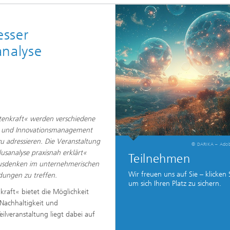
esser
analyse
antenkraft« werden verschiedene
it und Innovationsmanagement
 adressieren. Die Veranstaltung
© DARIKA – Adob
lusanalyse praxisnah erklärt«
Teilnehmen
yklusdenken im unternehmerischen
Wir freuen uns auf Sie – klicken S
ungen zu treffen.​​
um sich Ihren Platz zu sichern.
tenkraft« bietet die Möglichkeit
Nachhaltigkeit und
lveranstaltung liegt dabei auf