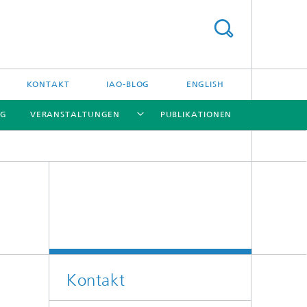
KONTAKT
IAO-BLOG
ENGLISH
NG
VERANSTALTUNGEN
PUBLIKATIONEN
[X]
[X]
[X]
Kontakt