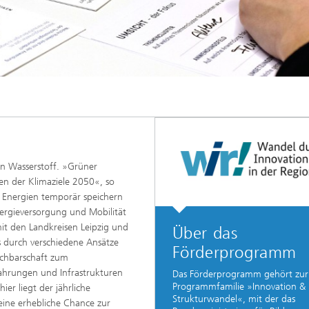
en Wasserstoff. »Grüner
hen der Klimaziele 2050«, so
 Energien temporär speichern
nergieversorgung und Mobilität
it den Landkreisen Leipzig und
Über das
ts durch verschiedene Ansätze
Förderprogramm
achbarschaft zum
fahrungen und Infrastrukturen
Das Förderprogramm gehört zur
Programmfamilie »Innovation &
er liegt der jährliche
Strukturwandel«, mit der das
eine erhebliche Chance zur