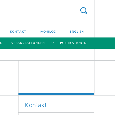
KONTAKT
IAO-BLOG
ENGLISH
NG
VERANSTALTUNGEN
PUBLIKATIONEN
[X]
[X]
[X]
Kontakt