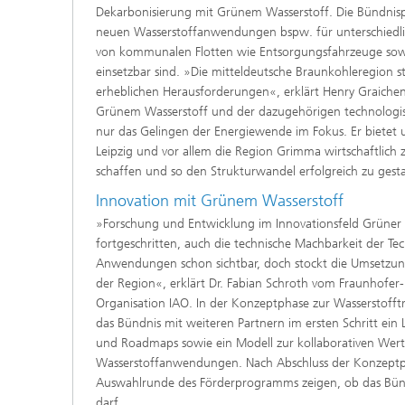
Dekarbonisierung mit Grünem Wasserstoff. Die Bündnis
neuen Wasserstoffanwendungen bspw. für unterschiedlic
von kommunalen Flotten wie Entsorgungsfahrzeuge sowie
einsetzbar sind. »Die mitteldeutsche Braunkohleregion 
erheblichen Herausforderungen«, erklärt Henry Graichen,
Grünem Wasserstoff und der dazugehörigen technologi
nur das Gelingen der Energiewende im Fokus. Er bietet 
Leipzig und vor allem die Region Grimma wirtschaftlich z
schaffen und so den Strukturwandel erfolgreich zu gesta
Innovation mit Grünem Wasserstoff
»Forschung und Entwicklung im Innovationsfeld Grüner W
fortgeschritten, auch die technische Machbarkeit der Tec
Anwendungen schon sichtbar, doch stockt die Umsetzu
der Region«, erklärt Dr. Fabian Schroth vom Fraunhofer-I
Organisation IAO. In der Konzeptphase zur Wasserstofftr
das Bündnis mit weiteren Partnern im ersten Schritt ein 
und Roadmaps sowie ein Modell zur kollaborativen Wer
Wasserstoffanwendungen. Nach Abschluss der Konzeptph
Auswahlrunde des Förderprogramms zeigen, ob das Bün
darf.