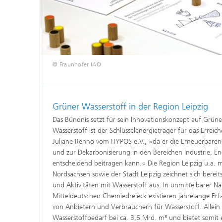
© Fraunhofer IAO
Grüner Wasserstoff in der Region Leipzig
Das Bündnis setzt für sein Innovationskonzept auf Grün
Wasserstoff ist der Schlüsselenergieträger für das Erreic
Juliane Renno vom HYPOS e.V., »da er die Erneuerbaren
und zur Dekarbonisierung in den Bereichen Industrie, E
entscheidend beitragen kann.« Die Region Leipzig u.a. m
Nordsachsen sowie der Stadt Leipzig zeichnet sich berei
und Aktivitäten mit Wasserstoff aus. In unmittelbarer N
Mitteldeutschen Chemiedreieck existieren jahrelange Er
von Anbietern und Verbrauchern für Wasserstoff. Allein hi
Wasserstoffbedarf bei ca. 3,6 Mrd. m³ und bietet somit 