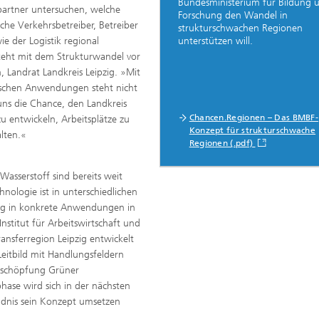
Bundesministerium für Bildung 
partner untersuchen, welche
Forschung den Wandel in
he Verkehrsbetreiber, Betreiber
strukturschwachen Regionen
unterstützen will.
 der Logistik regional
steht mit dem Strukturwandel vor
 Landrat Landkreis Leipzig. »Mit
schen Anwendungen steht nicht
uns die Chance, den Landkreis
Chancen.Regionen – Das BMBF-
u entwickeln, Arbeitsplätze zu
Konzept für strukturschwache
lten.«
Regionen (.pdf)
asserstoff sind bereits weit
hnologie ist in unterschiedlichen
ng in konkrete Anwendungen in
nstitut für Arbeitswirtschaft und
ansferregion Leipzig entwickelt
Leitbild mit Handlungsfeldern
tschöpfung Grüner
ase wird sich in der nächsten
dnis sein Konzept umsetzen