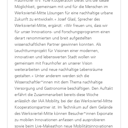
Fraunhofer IVV. »Die Kooperation bietet uns die ideale
Möglichkeit, gemeinsam mit und für die Menschen im
Werksviertel-Mitte Lösungen für eine nachhaltige urbane
Zukunft zu entwickeln.« Josef Glasl, Sprecher des
Werksviertel-Mitte, ergänzt: »Wir freuen uns, dass wir
für unser Innovations- und Forschungsprogramm einen
derart renommierten und breit aufgestellten
wissenschaftlichen Partner gewinnen konnten. Als
Leuchtturmprojekt für Visionen einer modernen,
innovativen und lebenswerten Stadt wollen wir
gemeinsam mit Fraunhofer an unserer Vision
weiterarbeiten und neue nachhaltige Lebensräume
gestalten.« Unter anderem werden sich die
Wissenschaftler*innen mit dem Thema nachhaltige
Versorgung und Gastronomie beschäftigen. Den Auftakt
erfährt die Zusammenarbeit bereits diese Woche
anlässlich der IAA Mobility, bei der das Werksviertel-Mitte
Kooperationspartner ist. Im Technikum auf dem Gelände
des Werksviertel-Mitte können Besucher*innen Exponate
zu mobilen Innovationen anfassen und ausprobieren
sowie beim Live-Makeathon neue Mobilitätsinnovationen