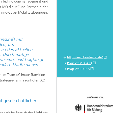
hen Technologiemanagement und
er IAO die MCube-Partner in der
 innovativer Mobilitätslösungen.
onskraft mit
den, um
 an den aktuellen
n. Durch mutige
https://mcube-cluster.de/
onzepte und tragfähige
Projekt: MOSAIQ
andere Städte dienen
Projekt: EPURA
in im Team »Climate Transition
trategies« am Fraunhofer IAO
 gesellschaftlicher
druck im Bereich der Mobilität