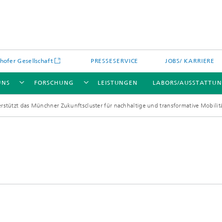
hofer Gesellschaft
PRESSESERVICE
JOBS/ KARRIERE
UNS
FORSCHUNG
LEISTUNGEN
LABORS/AUSSTATTU
rstützt das Münchner Zukunftscluster für nachhaltige und transformative Mobilit