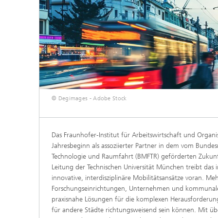
© Degimages - Adobe Stock
Das Fraunhofer-Institut für Arbeitswirtschaft und Organis
Jahresbeginn als assoziierter Partner in dem vom Bundes
Technologie und Raumfahrt (BMFTR) geförderten Zukunf
Leitung der Technischen Universität München treibt das i
innovative, interdisziplinäre Mobilitätsansätze voran. Me
Forschungseinrichtungen, Unternehmen und kommunale 
praxisnahe Lösungen für die komplexen Herausforderung
für andere Städte richtungsweisend sein können. Mit üb