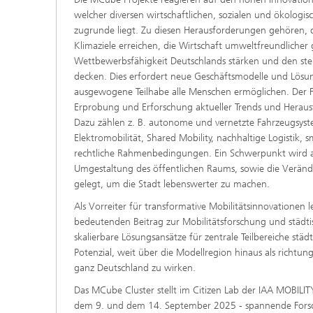
welcher diversen wirtschaftlichen, sozialen und ökolog
zugrunde liegt. Zu diesen Herausforderungen gehören, 
Klimaziele erreichen, die Wirtschaft umweltfreundlicher g
Wettbewerbsfähigkeit Deutschlands stärken und den ste
decken. Dies erfordert neue Geschäftsmodelle und Lösung
ausgewogene Teilhabe alle Menschen ermöglichen. Der Fo
Erprobung und Erforschung aktueller Trends und Herausf
Dazu zählen z. B. autonome und vernetzte Fahrzeugsystem
Elektromobilität, Shared Mobility, nachhaltige Logistik, 
rechtliche Rahmenbedingungen. Ein Schwerpunkt wird au
Umgestaltung des öffentlichen Raums, sowie die Veränd
gelegt, um die Stadt lebenswerter zu machen.
Als Vorreiter für transformative Mobilitätsinnovationen 
bedeutenden Beitrag zur Mobilitätsforschung und städti
skalierbare Lösungsansätze für zentrale Teilbereiche stä
Potenzial, weit über die Modellregion hinaus als richtung
ganz Deutschland zu wirken.
Das MCube Cluster stellt im Citizen Lab der IAA MOBIL
dem 9. und dem 14. September 2025 - spannende Forsc