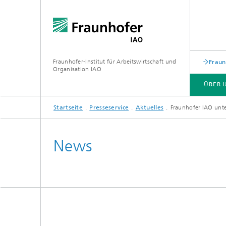
Fraunhofer-Institut für Arbeitswirtschaft und
Fraun
Organisation IAO
ÜBER 
Startseite
Presseservice
Aktuelles
Fraunhofer IAO unte
ÜBER UNS
FORSCHUNG
VERANSTALTUNGEN
News