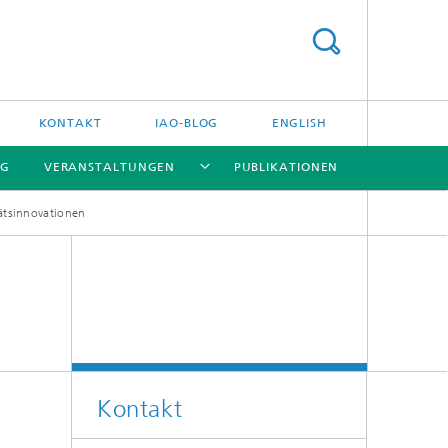
KONTAKT
IAO-BLOG
ENGLISH
NG
VERANSTALTUNGEN
PUBLIKATIONEN
ätsinnovationen
[X]
[X]
[X]
Kontakt