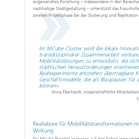
angewandten Forschung – insbesondere in den Bereic
nachhaltige Stadtgestaltung – unterstützt das Fraunhof
zweiten Projektphase bei der Skalierung und Replikation
Im MCube Cluster wird die lokale Innovati
transdisziplinärer Zusammenarbeit verbun
Mobilitätslösungen zu entwickeln, die sich
städtischen Herausforderungen orientiere
Realexperimente entstehen übertragbare K
Geschäftsmodelle, die als Blaupausen für 
können«
Anna Eberhardt, wissenschaftliche Mitarbeiter
S
Reallabore für Mobilitätstransformationen mit
Wirkung
Die MCube Projekte reagieren auf den hohen Innovations