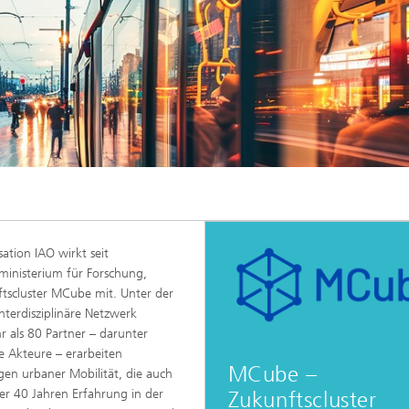
ation IAO wirkt seit
ministerium für Forschung,
tscluster MCube mit. Unter der
nterdisziplinäre Netzwerk
hr als 80 Partner – darunter
Akteure – erarbeiten
MCube –
en urbaner Mobilität, die auch
er 40 Jahren Erfahrung in der
Zukunftscluster