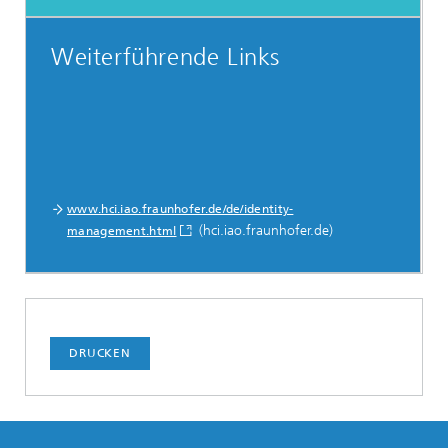
Weiterführende Links
www.hci.iao.fraunhofer.de/de/identity-
(hci.iao.fraunhofer.de)
management.html
DRUCKEN