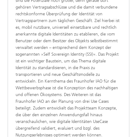
sind die Potenziale noch größer, denn gerade dort
gehören Vertragsabschlüsse und die damit verbundene
rechtskonforme Überprüfung der Identität von
Vertragspartnern zum täglichen Geschäft. Ziel hierbei ist
es, mobil nutzbare, universell einsetzbare und rechtlich
anerkannte digitale Identitäten zu etablieren, die vom
Benutzer oder dem Besitzer des Objekts selbstbestimmt
verwaltet werden – entsprechend dem Konzept der
sogenannten »Self Sovereign Identity (SSI)«. Das Projekt
ist ein wichtiger Baustein, um das Thema digitale
Identität zu standardisieren, in die Praxis zu
transportieren und neue Geschäftsmodelle zu
entwickeln. Ein Kernthema des Fraunhofer IAO für die
Wettbewerbsphase ist die Konzeption des nachhaltigen
und offenen Ökosystems. Des Weiteren ist das
Fraunhofer IAO an der Planung von drei Use Cases
beteiligt. Zudem entwickelt das Projektteam Konzepte,
die über den einzelnen Anwendungsfall hinaus
veranschaulichen, wie digitale Identitäten UseCase
übergreifend validiert, evaluiert und bzgl. des
Nutzungserlebnisses optimiert werden können.