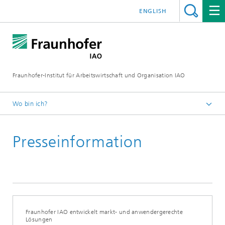
ENGLISH
Fraunhofer-Institut für Arbeitswirtschaft und Organisation IAO
Wo bin ich?
Startseite
Presseinformation
Presseservice
Aktuelles
Fraunhofer IAO entwickelt markt- und anwendergerechte
Lösungen